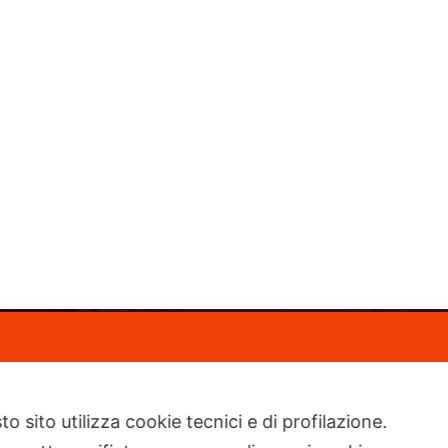
atti
o sito utilizza cookie tecnici e di profilazione.
rconi, 90/C - 21012 Cassano