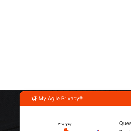
My Agile Privacy®
Cont
Quest
Via Ma