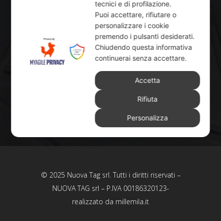
tecnici e di profilazione.
Puoi accettare, rifiutare o
Contatti
personalizzare i cookie
premendo i pulsanti desiderati.
Via Marconi, 90/C - 21012 Cassano Magnago
Chiudendo questa informativa
(VA)
continuerai senza accettare.
Recapito: Tel (+39) 0331.200076
mail:
info@nuovatag.it
Accetta
Rifiuta
Personalizza
© 2025 Nuova Tag srl. Tutti i diritti riservati –
NUOVA TAG srl – P.IVA 00186320123-
realizzato da
millemila.it